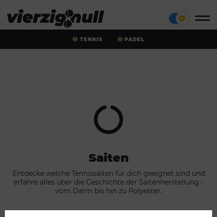
TENNIS
PADEL
Saiten
Entdecke welche Tennissaiten für dich geeignet sind und
erfahre alles über die Geschichte der Saitenherstellung -
vom Darm bis hin zu Polyester.