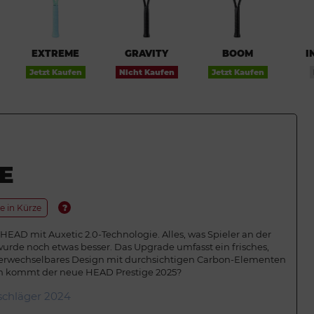
EXTREME
GRAVITY
BOOM
I
Jetzt Kaufen
Nicht Kaufen
Jetzt Kaufen
E
e in Kürze
?
 HEAD mit Auxetic 2.0-Technologie. Alles, was Spieler an der
 wurde noch etwas besser. Das Upgrade umfasst ein frisches,
erwechselbares Design mit durchsichtigen Carbon-Elementen
n kommt der neue HEAD Prestige 2025?
schläger 2024