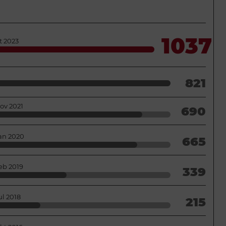
1037
t 2023
821
ov 2021
690
an 2020
665
eb 2019
339
ul 2018
215