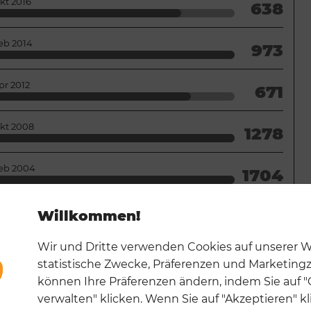
kt 2016
638
eb 2014
973
pr 2012
671
kt 2008
1278
eb 2004
1704
pr 2001
1036
Willkommen!
Wir und Dritte verwenden Cookies auf unserer W
ai 1999
701
statistische Zwecke, Präferenzen und Marketing
können Ihre Präferenzen ändern, indem Sie auf 
ul 1997
669
verwalten" klicken. Wenn Sie auf "Akzeptieren" kl