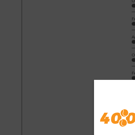
O
F
A
O
F
A
M
J