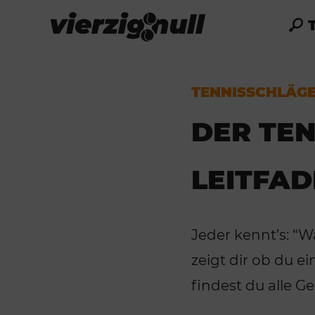
TENNISSCHLÄG
DER TE
LEITFA
Jeder kennt’s: “
zeigt dir ob du ei
findest du alle G