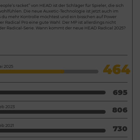
eople’s racket” von HEAD ist der Schläger für Spieler, die sich
wohlfühlen. Die neue Auxetic-Technologie ist jetzt auch im
ls du mehr Kontrolle möchtest und ein bisschen auf Power
der Radical Pro eine gute Wahl. Der MP ist allerdings nicht
 der Radical-Serie. Wann kommt der neue HEAD Radical 2025?
464
i 2025
695
eb 2023
806
eb 2021
730