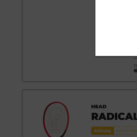
A
M
M
O
HEAD
RADICA
Achtung
Erreicht B