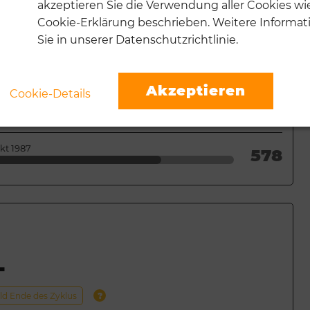
akzeptieren Sie die Verwendung aller Cookies wie
Cookie-Erklärung beschrieben. Weitere Informat
pr 1993
1552
Sie in unserer Datenschutzrichtlinie.
�r 1991
762
Akzeptieren
Cookie-Details
ai 1989
669
kt 1987
578
L
ald Ende des Zyklus
?