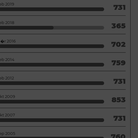
eb 2019
731
eb 2018
365
�r 2016
702
eb 2014
759
eb 2012
731
kt 2009
853
kt 2007
731
ep 2005
760