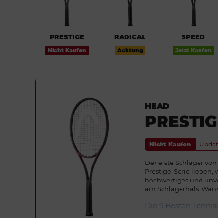
PRESTIGE
RADICAL
SPEED
Nicht Kaufen
Achtung
Jetzt Kaufen
HEAD
PRESTIG
Nicht Kaufen
Updat
Der erste Schläger von
Prestige-Serie lieben,
hochwertiges und unv
am Schlägerhals. Wan
Die 9 Besten Tennis