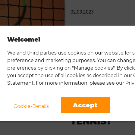
02.03.2023
…
CONTINUE READIN
Welcome!
We and third parties use cookies on our website for st
preference and marketing purposes. You can change
preferences by clicking on "Manage cookies". By click
you accept the use of all cookies as described in our
Statement. For more information, please see our Priva
Accept
Cookie-Details
WAS BEDEUT
TENNIS?