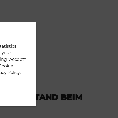
G
atistical,
 your
ing "Accept",
 Cookie
cy Policy.
ET EINSTAND BEIM