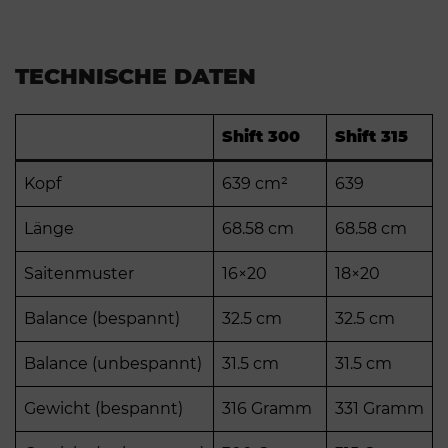
TECHNISCHE DATEN
Shift 300
Shift 315
Kopf
639 cm²
639
Länge
68.58 cm
68.58 cm
Saitenmuster
16×20
18×20
Balance (bespannt)
32.5 cm
32.5 cm
Balance (unbespannt)
31.5 cm
31.5 cm
Gewicht (bespannt)
316 Gramm
331 Gramm