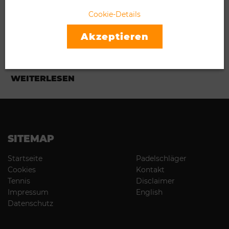
WELCHE SCHUHE FÜR PADEL
Cookie-Details
TENNIS?
Akzeptieren
27.03.2024
Fast Jeder, der das erste Mal Padel spielt, fragt sich vorher: “Was
für Schuhe ziehe ich …
WEITERLESEN
SITEMAP
Startseite
Padelschläger
Cookies
Kontakt
Tennis
Disclaimer
Impressum
English
Datenschutz