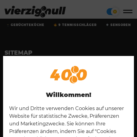
GERÜCHTEKÜCHE
9 TENNISSCHLÄGER
SENSOREN
SITEMAP
Startseite
Tennisschläger
Cookies
Kontakt
Padel
Disclaimer
Impressum
English
Datenschutz
Willkommen!
CONNECT
Wir und Dritte verwenden Cookies auf unserer
Website für statistische Zwecke, Präferenzen
und Marketingzwecke. Sie können Ihre
Präferenzen ändern, indem Sie auf "Cookies