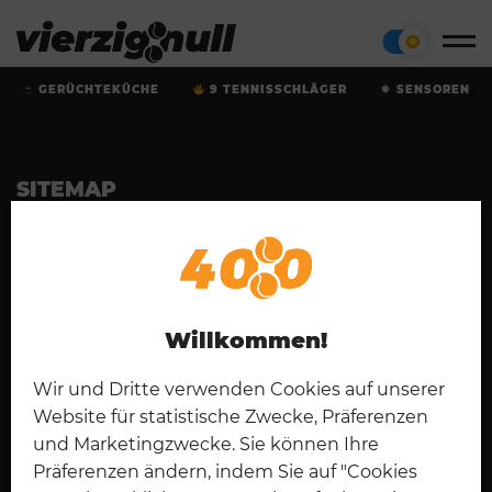
GERÜCHTEKÜCHE
9 TENNISSCHLÄGER
SENSOREN
SITEMAP
Startseite
Tennisschläger
Cookies
Kontakt
Padel
Disclaimer
Impressum
English
Datenschutz
Willkommen!
CONNECT
Wir und Dritte verwenden Cookies auf unserer
Website für statistische Zwecke, Präferenzen
und Marketingzwecke. Sie können Ihre
Präferenzen ändern, indem Sie auf "Cookies